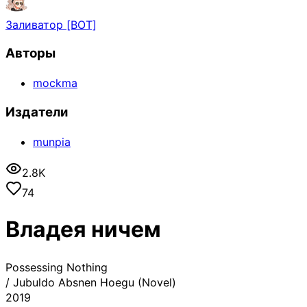
Заливатор [BOT]
Авторы
mockma
Издатели
munpia
2.8K
74
Владея ничем
Possessing Nothing
/
Jubuldo Absnen Hoegu (Novel)
2019