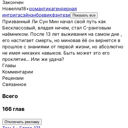
Закончен
Новелла
18+
романтика
гендерная
интрига
сэйнэн
боевик
фэнтези
Показать все
Призванный Ли Сун Мин начал свой путь как
Бесклассовый, владея ничем, стал C-ранговым
наёмником. После 13 лет выживания на самом дне ,
его настигает смерть, но миновав ёё он вернется в
прошлое с знаниями от первой жизни, но абсолютно
не имея никаких навыков. Быть может это его
проклятие... Или же удача?
Главы
Комментарии
Рецензии
Связанное
Всего
166 глав
Отключить рекламу
Том
1
-
Глава 171