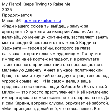
My Fiancé Keeps Trying to Raise Me
2025
Продолжается
Манхва
16+
романтика
фэнтези
«Ради нашего союза ты выйдешь замуж за
эрцгерцога Харжента из империи Алкан». Аннет,
величайшую мечницу континента, заставляют занять
место сводной сестры и стать женой Кардина
Харжента — героя войны, которого за глаза
называют отвратительным чудовищем. По пути в
империю на её кортеж нападают, и в результате
таинственного происшествия она превращается в
маленькую девочку! Аннет в ужасе: политический
брак, а с ним и хрупкий союз двух стран, теперь под
угрозой срыва, но... «На самом деле, я ваша
преданная поклонница, леди Хейворт!» «Быть такой
милой — это просто преступление!» К её изумлению,
императорская семья оказывается очарована ею. Да
и сам Кардин, вопреки слухам, окружает её заботой.
«Моя принцесса, делай всё, что пожелаешь». Вот