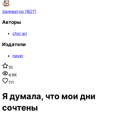
Заливатор [BOT]
Авторы
choi ari
Издатели
naver
10
4.6K
111
Я думала, что мои дни
сочтены