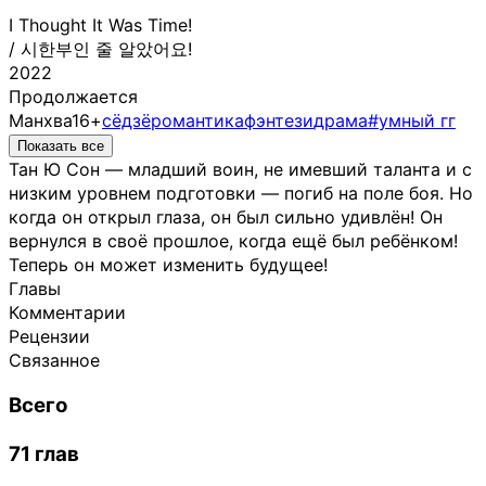
I Thought It Was Time!
/
시한부인 줄 알았어요!
2022
Продолжается
Манхва
16+
сёдзё
романтика
фэнтези
драма
#умный гг
Показать все
Тан Ю Сон — младший воин, не имевший таланта и с
низким уровнем подготовки — погиб на поле боя. Но
когда он открыл глаза, он был сильно удивлён! Он
вернулся в своё прошлое, когда ещё был ребёнком!
Теперь он может изменить будущее!
Главы
Комментарии
Рецензии
Связанное
Всего
71 глав