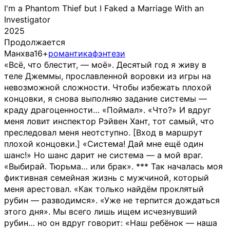
I'm a Phantom Thief but I Faked a Marriage With an
Investigator
2025
Продолжается
Манхва
16+
романтика
фэнтези
«Всё, что блестит, — моё». Десятый год я живу в
теле Джеммы, прославленной воровки из игры на
невозможной сложности. Чтобы избежать плохой
концовки, я снова выполняю задание системы —
краду драгоценности… «Поймал». «Что?» И вдруг
меня ловит инспектор Рэйвен Хант, тот самый, что
преследовал меня неотступно. [Вход в маршрут
плохой концовки.] «Система! Дай мне ещё один
шанс!» Но шанс дарит не система — а мой враг.
«Выбирай. Тюрьма… или брак». *** Так началась моя
фиктивная семейная жизнь с мужчиной, который
меня арестовал. «Как только найдём проклятый
рубин — разводимся». «Уже не терпится дождаться
этого дня». Мы всего лишь ищем исчезнувший
рубин… но он вдруг говорит: «Наш ребёнок — наша