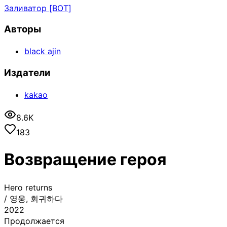
Заливатор [BOT]
Авторы
black ajin
Издатели
kakao
8.6K
183
Возвращение героя
Hero returns
/
영웅, 회귀하다
2022
Продолжается