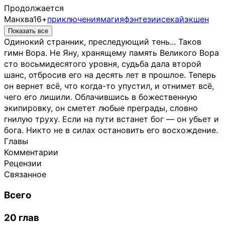
Продолжается
Манхва
16+
приключения
магия
фэнтези
исекай
экшен
Показать все
Одинокий странник, преследующий тень... Таков
гимн Вора. Не Яну, хранящему память Великого Вора
сто восьмидесятого уровня, судьба дала второй
шанс, отбросив его на десять лет в прошлое. Теперь
он вернет всё, что когда-то упустил, и отнимет всё,
чего его лишили. Облачившись в божественную
экипировку, он сметет любые преграды, словно
гнилую труху. Если на пути встанет бог — он убьет и
бога. Никто не в силах остановить его восхождение.
Главы
Комментарии
Рецензии
Связанное
Всего
20 глав