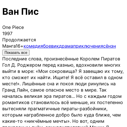
Ван Пис
One Piece
1997
Продолжается
Манга
16+
комедия
боевик
драма
приключения
сёнэн
Показать все
Последние слова, произнесённые Королем Пиратов
Гол Д. Роджером перед казнью, вдохновили многих
выйти в море: «Мои сокровища? Я завещаю их тому,
кто сможет их найти. Ищите! Я всё оставил в одном
месте!». Лишённые сна и покоя люди ринулись на
Гранд Лайн, самое опасное место в мире. Так
началась великая эра пиратов... Но с каждым годом
романтиков становилось всё меньше, их постепенно
вытесняли прагматичные пираты-разбойники,
которым награбленное добро было куда ближе, чем
какие-то «никчёмные мечты». Но вот, одним