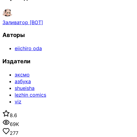
Заливатор [BOT]
Авторы
eiichiro oda
Издатели
эксмо
азбука
shueisha
lezhin comics
viz
8.6
69K
277