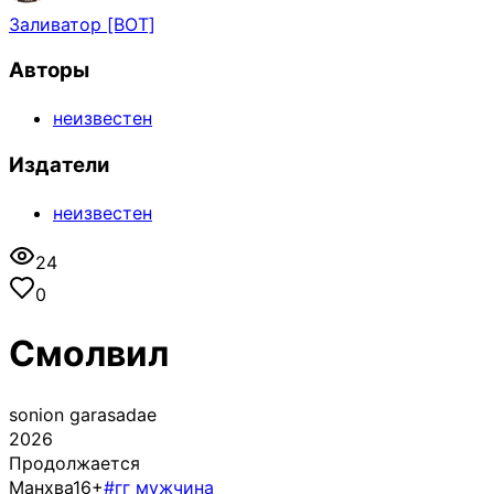
Заливатор [BOT]
Авторы
неизвестен
Издатели
неизвестен
24
0
Смолвил
sonion garasadae
2026
Продолжается
Манхва
16+
#гг мужчина