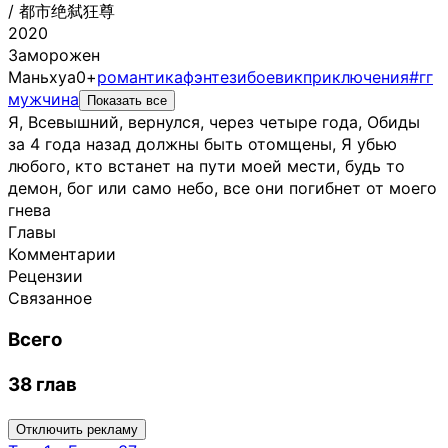
/
都市绝弑狂尊
2020
Заморожен
Маньхуа
0+
романтика
фэнтези
боевик
приключения
#гг
мужчина
Показать все
Я, Всевышний, вернулся, через четыре года, Обиды
за 4 года назад должны быть отомщены, Я убью
любого, кто встанет на пути моей мести, будь то
демон, бог или само небо, все они погибнет от моего
гнева
Главы
Комментарии
Рецензии
Связанное
Всего
38 глав
Отключить рекламу