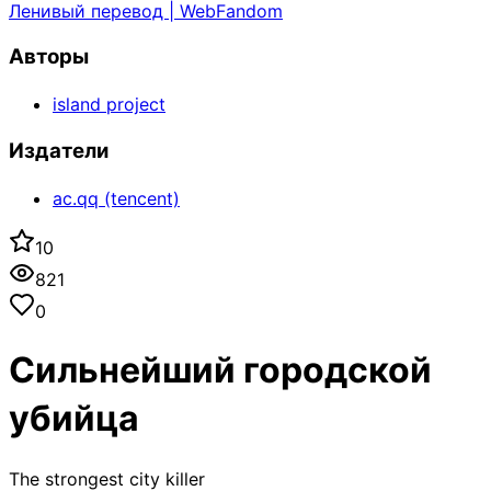
Ленивый перевод | WebFandom
Авторы
island project
Издатели
ac.qq (tencent)
10
821
0
Сильнейший городской
убийца
The strongest city killer