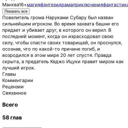
Манхва
16+
магия
фэнтези
драма
приключения
фантастик
Показать все
Повелитель грома Наруками Субару был назван
сильнейшим игроком. Во время захвата башни его
предает и убивает друг, в которого он верил. В
последний момент, когда он израсходовал свою
силу, чтобы спасти своих товарищей, он проснулся,
осознав, что по какой-то причине погиб, и
возродился в этом мире 20 лет спустя. Правда
скрыта, а предатель Кеджо Ицуки правит миром как
лучший игрок.
Главы
Комментарии
Рецензии
Связанное
Всего
58 глав