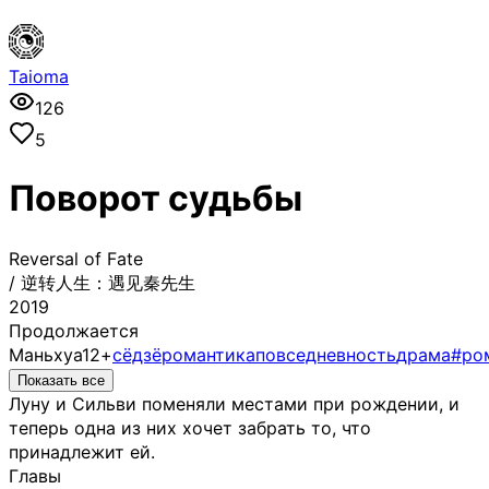
Taioma
126
5
Поворот cудьбы
Reversal of Fate
/
逆转人生：遇见秦先生
2019
Продолжается
Маньхуа
12+
сёдзё
романтика
повседневность
драма
#ро
Показать все
Луну и Сильви поменяли местами при рождении, и
теперь одна из них хочет забрать то, что
принадлежит ей.
Главы