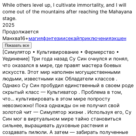
While others level up, I cultivate immortality, and I will
come out of the mountains after reaching the Mahayana
stage.
2025
Продолжается
Манхва
16+
магия
фэнтези
исекай
приключения
экшен
Показать все
[Симулятор • Культивирование • Фермерство •
Уединение] Три года назад Су Син очнулся и понял,
что оказался в мире, где правят мастера боевых
искусств. Этот мир наполнен могущественными
людьми, известными как Обладатели классов .
Однако Су Син пробудил единственный в своем роде
скрытый класс — Культиватор . Проблема в том,
что... культивировать в этом мире попросту
невозможно! Пока однажды он не получил свой
золотой чит — Симулятор жизни . Используя его, Су
Син мог в виртуальном мире тайно становиться
сильнее, выращивать духовные растения и
создавать пилюли. А затем — забирать полученные