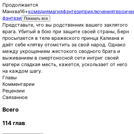
Продолжается
Манхва
16+
комедия
магия
фэнтези
приключения
героиче
фэнтези
Показать все
Представьте, что вы родственник вашего заклятого
врага. Убитый в бою при защите своей страны, Берн
просыпается в теле вражеского принца Калиана и
даёт себе клятву отомстить за свой народ. Однако
между укрощением жестокого сводного брата и
выживанием в смертоносной сети интриг своей
матери сладкая месть, кажется, ускользает от него
на каждом шагу.
Главы
Комментарии
Рецензии
Связанное
Всего
114 глав