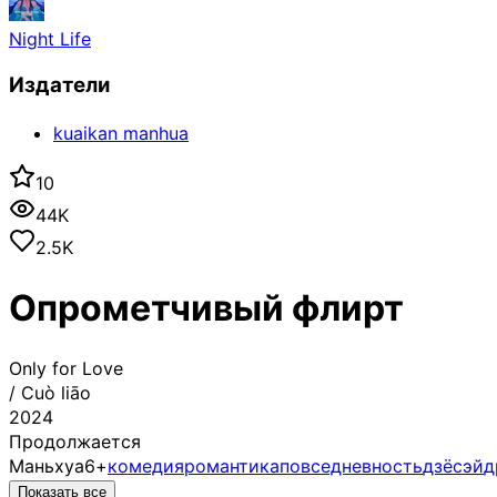
Night Life
Издатели
kuaikan manhua
10
44K
2.5K
Опрометчивый флирт
Only for Love
/
Cuò liāo
2024
Продолжается
Маньхуа
6+
комедия
романтика
повседневность
дзёсэй
д
Показать все