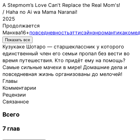
A Stepmom’s Love Can't Replace the Real Mom's!
/
Haha no Ai wa Mama Naranai!
2025
Продолжается
Манхва
16+
повседневность
этти
сэйнэн
романтика
коме
Показать все
Кузукаке Шотаро — старшеклассник у которого
единственный член его семьи пропал без вести во
время путешествия. Кто придёт ему на помощь?
Самые сильные мачехи в мире! Домашние дела и
повседневная жизнь организованы до мелочей!
Главы
Комментарии
Рецензии
Связанное
Всего
7 глав