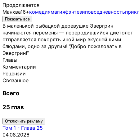
Продолжается
Манхва
16+
комедия
магия
фэнтези
повседневность
прик
Показать все
В маленькой рыбацкой деревушке Эвергрин
начинаются перемены — переродившийся диетолог
отправляется покорять иной мир вкуснейшими
блюдами, одно за другим! “Добро пожаловать в
Эвергрин!”
Главы
Комментарии
Рецензии
Связанное
Всего
25 глав
Отключить рекламу
Том
1
-
Глава 25
04.08.2026