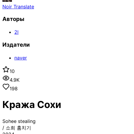
Noir Translate
Авторы
2l
Издатели
naver
10
4.9K
198
Кража Сохи
Sohee stealing
/
소희 훔치기