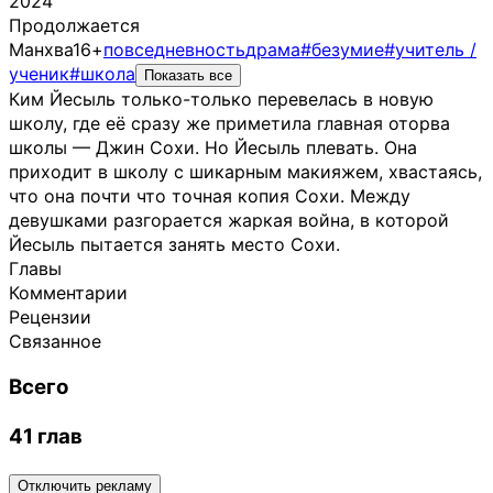
2024
Продолжается
Манхва
16+
повседневность
драма
#безумие
#учитель /
ученик
#школа
Показать все
Ким Йесыль только-только перевелась в новую
школу, где её сразу же приметила главная оторва
школы — Джин Сохи. Но Йесыль плевать. Она
приходит в школу с шикарным макияжем, хвастаясь,
что она почти что точная копия Сохи. Между
девушками разгорается жаркая война, в которой
Йесыль пытается занять место Сохи.
Главы
Комментарии
Рецензии
Связанное
Всего
41 глав
Отключить рекламу