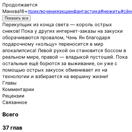
Продолжается
Манхва
16+
приключения
экшен
фантастика
#нежить
#сён
Показать все
Перекупщик из конца света — король острых
снеков! Пока у других интернет-заказы на закуски
оборачиваются провалом, Чэнь Ян благодаря
подарочному «кольцу» переносится в мир
апокалипсиса! Левой рукой он становится боссом в
реальном мире, правой — владыкой пустошей. Пока
остальные ещё борются за выживание, он уже с
помощью острых закусок обменивает их на
технологии и взбирается на вершину жизни!
Главы
Комментарии
Рецензии
Связанное
Всего
37 глав