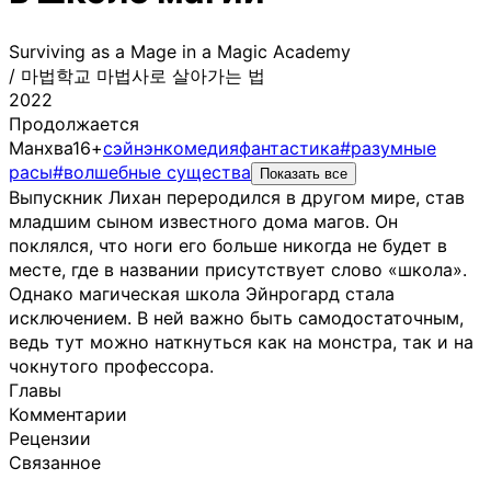
Surviving as a Mage in a Magic Academy
/
마법학교 마법사로 살아가는 법
2022
Продолжается
Манхва
16+
сэйнэн
комедия
фантастика
#разумные
расы
#волшебные существа
Показать все
Выпускник Лихан переродился в другом мире, став
младшим сыном известного дома магов. Он
поклялся, что ноги его больше никогда не будет в
месте, где в названии присутствует слово «школа».
Однако магическая школа Эйнрогард стала
исключением. В ней важно быть самодостаточным,
ведь тут можно наткнуться как на монстра, так и на
чокнутого профессора.
Главы
Комментарии
Рецензии
Связанное