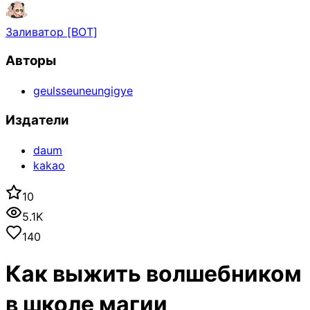
Заливатор [BOT]
Авторы
geulsseuneungigye
Издатели
daum
kakao
10
5.1K
140
Как выжить волшебником
в школе магии