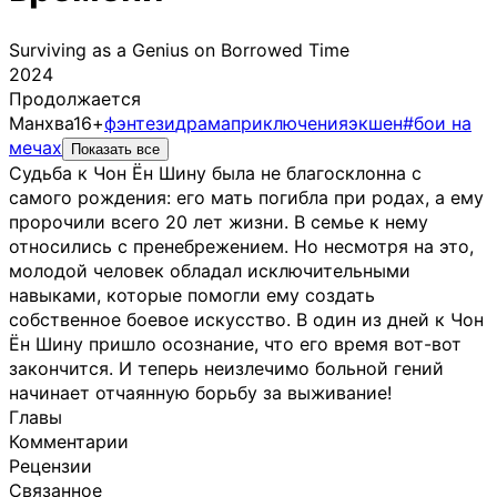
Surviving as a Genius on Borrowed Time
2024
Продолжается
Манхва
16+
фэнтези
драма
приключения
экшен
#бои на
мечах
Показать все
Судьба к Чон Ён Шину была не благосклонна с
самого рождения: его мать погибла при родах, а ему
пророчили всего 20 лет жизни. В семье к нему
относились с пренебрежением. Но несмотря на это,
молодой человек обладал исключительными
навыками, которые помогли ему создать
собственное боевое искусство. В один из дней к Чон
Ён Шину пришло осознание, что его время вот-вот
закончится. И теперь неизлечимо больной гений
начинает отчаянную борьбу за выживание!
Главы
Комментарии
Рецензии
Связанное