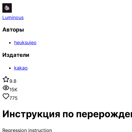
Luminous
Авторы
heuksujeo
Издатели
kakao
9.8
15K
775
Инструкция по перерожд
Regression instruction