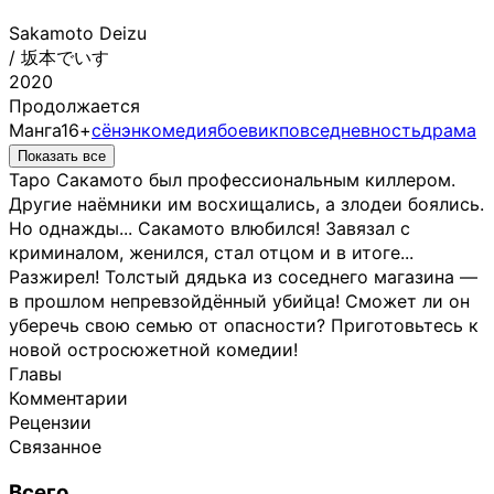
Sakamoto Deizu
/
坂本でいす
2020
Продолжается
Манга
16+
сёнэн
комедия
боевик
повседневность
драма
Показать все
Таро Сакамото был профессиональным киллером.
Другие наёмники им восхищались, а злодеи боялись.
Но однажды... Сакамото влюбился! Завязал с
криминалом, женился, стал отцом и в итоге...
Разжирел! Толстый дядька из соседнего магазина —
в прошлом непревзойдённый убийца! Сможет ли он
уберечь свою семью от опасности? Приготовьтесь к
новой остросюжетной комедии!
Главы
Комментарии
Рецензии
Связанное
Всего