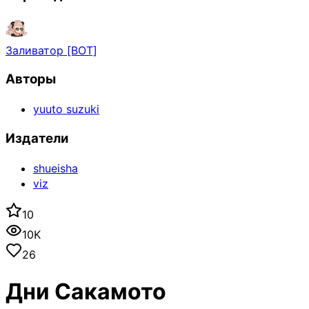
Заливатор [BOT]
Авторы
yuuto suzuki
Издатели
shueisha
viz
10
10K
26
Дни Сакамото