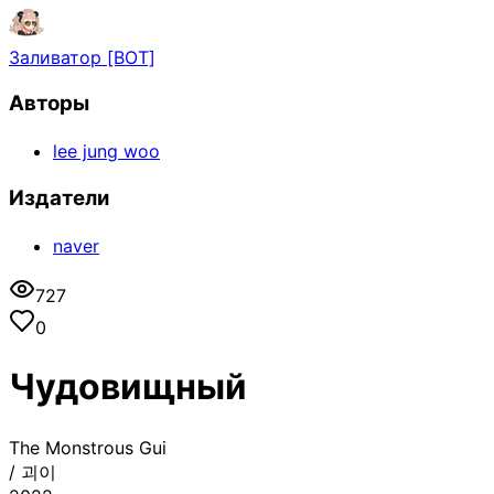
Заливатор [BOT]
Авторы
lee jung woo
Издатели
naver
727
0
Чудовищный
The Monstrous Gui
/
괴이