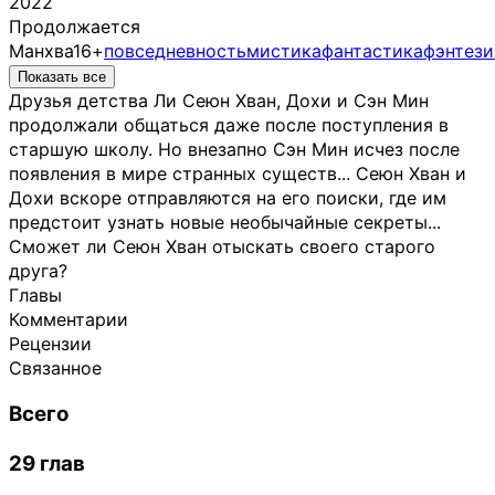
2022
Продолжается
Манхва
16+
повседневность
мистика
фантастика
фэнтези
Показать все
Друзья детства Ли Сеюн Хван, Дохи и Сэн Мин
продолжали общаться даже после поступления в
старшую школу. Но внезапно Сэн Мин исчез после
появления в мире странных существ... Сеюн Хван и
Дохи вскоре отправляются на его поиски, где им
предстоит узнать новые необычайные секреты...
Сможет ли Сеюн Хван отыскать своего старого
друга?
Главы
Комментарии
Рецензии
Связанное
Всего
29 глав