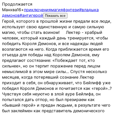
Продолжается
Манхва
16+
приключения
магия
фэнтези
#владыка
демонов
#антигерой
Показать все
Герой, которого в прошлой жизни предали все люди,
использует свою единственную и самую сильную
магию, чтобы стать воином! ᅠ Лектер - храбрый
человек, который каждый день тренируется, чтобы
победить Короля Демонов, и все надежды людей
возлагаются на него. Когда приближается время его
отъезда для победы над Королем Демонов, ему
предлагают состязание: «Побеждает тот, кто
сильнее», но он терпит поражение перед лицом
немыслимой в этом мире силы... Спустя несколько
месяцев, когда потерявший сознание Лектер
приходит в себя, он обнаруживает, что Бейлифф уже
победил Короля Демонов и почитается как «герой»..?
Чувствуя себя неуютно в злой ауре Бейлифа, он
попытался дать отпор, но был презираем как
«бывший герой» и предан людьми, в результате чего
был заклеймен как представитель демонического