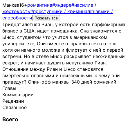
Манхва
16+
романтика
#яндере
#насилие /
жестокость
#преступники / криминал
#навыки /
способности
Показать все
Тридцатилетняя Риан, у которой есть парфюмерный
бизнес в США, ищет помощника. Она знакомится с
Ынсо, студентом что учится в американском
университете, Они вместе отправляются в отель,
хотя он намного моложе и флиртует с ней с первой
встречи. Но в отеле Ынсо раскрывает неожиданный
секрет, и начинает душить испуганную Риан.
Отношения между Риан и Ынсо становятся
смертельно опасными и неизбежными. к чему они
приведут? Спин-офф манхвы 340 дней сомнений
Главы
Комментарии
Рецензии
Связанное
Всего