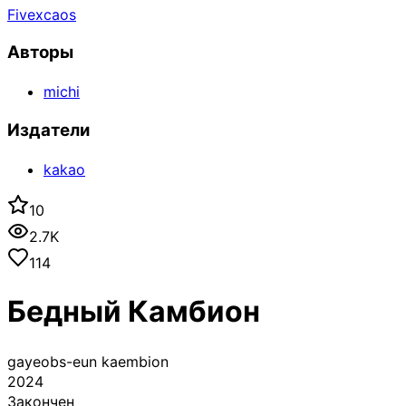
Fivexcaos
Авторы
michi
Издатели
kakao
10
2.7K
114
Бедный Камбион
gayeobs-eun kaembion
2024
Закончен