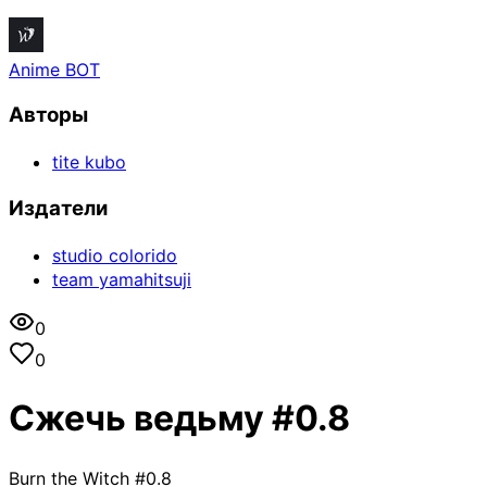
Anime BOT
Авторы
tite kubo
Издатели
studio colorido
team yamahitsuji
0
0
Сжечь ведьму #0.8
Burn the Witch #0.8