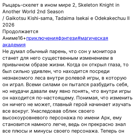
Рыцарь-скелет в ином мире 2, Skeleton Knight in
Another World 2nd Season
/
Gaikotsu Kishi-sama, Tadaima Isekai e Odekakechuu II
2026
Продолжается
Аниме
16+
приключения
фэнтези
#магическая
академия
Не думал обычный парень, что сон у монитора
станет для него существенным изменением в
привычном образе жизни. Когда он открыл глаза, то
был сильно удивлен, что находится посреди
незнакомого леса внутри ролевой игры, в которую
он играл. Всеми силами он пытался разбудить себя,
но неудачи давали ему явно понять, что внутри игры
он находится по-настоящему. Понимая, что изменить
он ничего не может, главный герой начинает изучать
все вокруг. Унаследовав облик своего
высокоуровневого персонажа по имени Арк, ему
становится намного легче, ведь он прекрасно знал
все плюсы и минусы своего персонажа. Теперь он