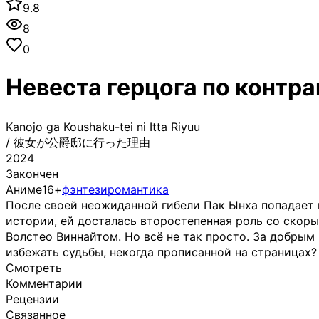
9.8
8
0
Невеста герцога по контра
Kanojo ga Koushaku-tei ni Itta Riyuu
/
彼女が公爵邸に行った理由
2024
Закончен
Аниме
16+
фэнтези
романтика
После своей неожиданной гибели Пак Ынха попадает в
истории, ей досталась второстепенная роль со скор
Волстео Виннайтом. Но всё не так просто. За добры
избежать судьбы, некогда прописанной на страницах?
Смотреть
Комментарии
Рецензии
Связанное