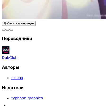
Добавить в закладки
Переводчики
DubClub
Авторы
milcha
Издатели
typhoon graphics