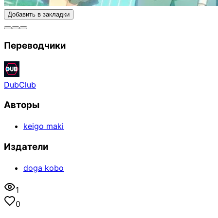
Добавить в закладки
Переводчики
DubClub
Авторы
keigo maki
Издатели
doga kobo
1
0