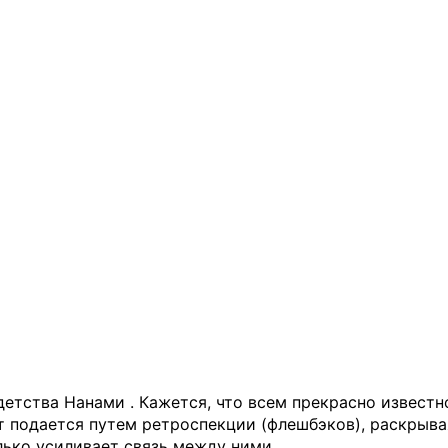
детства Нанами . Кажется, что всем прекрасно извест
т подается путем ретроспекции (флешбэков), раскрыва
лько усиливает связь между ними.