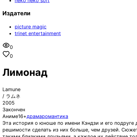
neko neko soft
Издатели
picture magic
trinet entertainment
0
0
Лимонад
Lamune
/
ラムネ
2005
Закончен
Аниме
16+
драма
романтика
Эта история о юноше по имени Кэндзи и его подруге 
решимости сделать из них больше, чем друзей. Сюже
такими близкими друзьями, а каждое их действие то