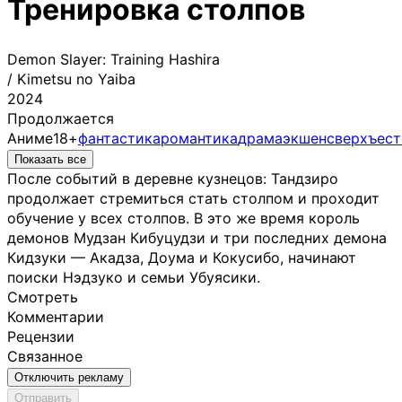
Тренировка столпов
Demon Slayer: Training Hashira
/
Kimetsu no Yaiba
2024
Продолжается
Аниме
18+
фантастика
романтика
драма
экшен
сверхъест
Показать все
После событий в деревне кузнецов: Тандзиро
продолжает стремиться стать столпом и проходит
обучение у всех столпов. В это же время король
демонов Мудзан Кибуцудзи и три последних демона
Кидзуки — Акадза, Доума и Кокусибо, начинают
поиски Нэдзуко и семьи Убуясики.
Смотреть
Комментарии
Рецензии
Связанное
Отключить рекламу
Отправить