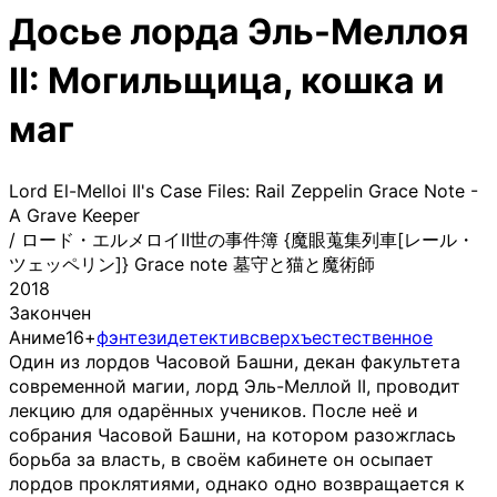
Досье лорда Эль-Меллоя
II: Могильщица, кошка и
маг
Lord El-Melloi II's Case Files: Rail Zeppelin Grace Note -
A Grave Keeper
/
ロード・エルメロイⅡ世の事件簿 {魔眼蒐集列車[レール・
ツェッペリン]} Grace note 墓守と猫と魔術師
2018
Закончен
Аниме
16+
фэнтези
детектив
сверхъестественное
Один из лордов Часовой Башни, декан факультета
современной магии, лорд Эль-Меллой II, проводит
лекцию для одарённых учеников. После неё и
собрания Часовой Башни, на котором разожглась
борьба за власть, в своём кабинете он осыпает
лордов проклятиями, однако одно возвращается к