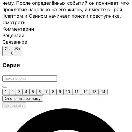
нему. После определённых событий он понимает, что
проклятие нацелено на его жизнь, и вместе с Грей,
Флаттом и Свином начинает поиски преступника.
Смотреть
Комментарии
Рецензии
Связанное
Спасибо
0
Серии
1
2
3
4
5
6
7
8
9
10
11
12
13
14
Отключить рекламу
Отправить