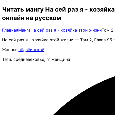
Читать мангу На сей раз я - хозяйк
онлайн на русском
Главная
Манга
На сей раз я - хозяйка этой жизни
Том 2,
На сей раз я - хозяйка этой жизни — Том 2, Глава 95
Жанры:
сёдзё
исекай
Теги: средневековье, гг женщина