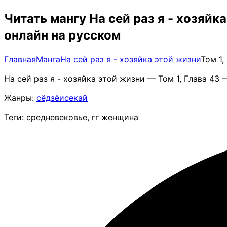
Читать мангу На сей раз я - хозяйка
онлайн на русском
Главная
Манга
На сей раз я - хозяйка этой жизни
Том 1,
На сей раз я - хозяйка этой жизни — Том 1, Глава 43
Жанры:
сёдзё
исекай
Теги: средневековье, гг женщина