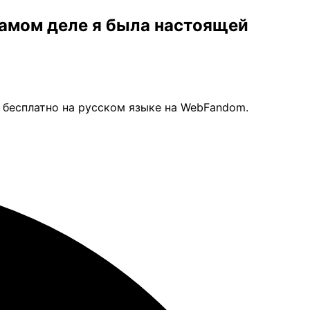
 самом деле я была настоящей
н бесплатно на русском языке на WebFandom.