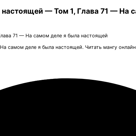
 настоящей — Том 1, Глава 71 — На
 Глава 71 — На самом деле я была настоящей
 На самом деле я была настоящей. Читать мангу онлай