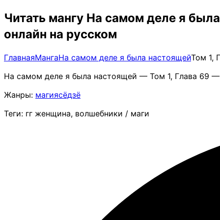
Читать мангу На самом деле я была
онлайн на русском
Главная
Манга
На самом деле я была настоящей
Том 1,
На самом деле я была настоящей — Том 1, Глава 69 —
Жанры:
магия
сёдзё
Теги: гг женщина, волшебники / маги