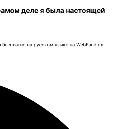
 самом деле я была настоящей
н бесплатно на русском языке на WebFandom.