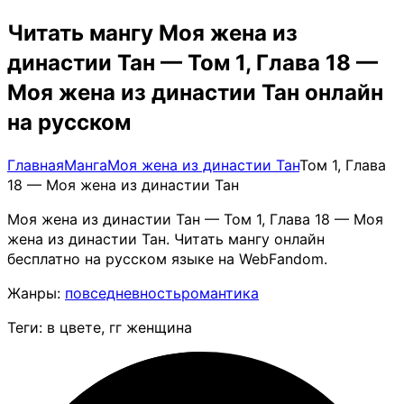
Читать мангу Моя жена из
династии Тан — Том 1, Глава 18 —
Моя жена из династии Тан онлайн
на русском
Главная
Манга
Моя жена из династии Тан
Том 1, Глава
18 — Моя жена из династии Тан
Моя жена из династии Тан — Том 1, Глава 18 — Моя
жена из династии Тан. Читать мангу онлайн
бесплатно на русском языке на WebFandom.
Жанры:
повседневность
романтика
Теги: в цвете, гг женщина