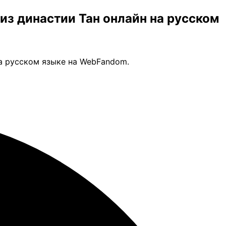
 из династии Тан онлайн на русском
на русском языке на WebFandom.