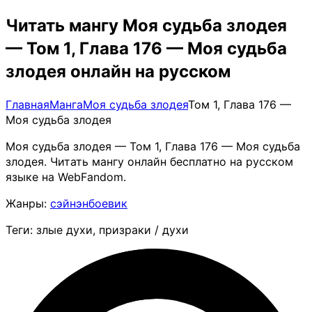
Читать мангу Моя судьба злодея
— Том 1, Глава 176 — Моя судьба
злодея онлайн на русском
Главная
Манга
Моя судьба злодея
Том 1, Глава 176 —
Моя судьба злодея
Моя судьба злодея — Том 1, Глава 176 — Моя судьба
злодея. Читать мангу онлайн бесплатно на русском
языке на WebFandom.
Жанры:
сэйнэн
боевик
Теги: злые духи, призраки / духи