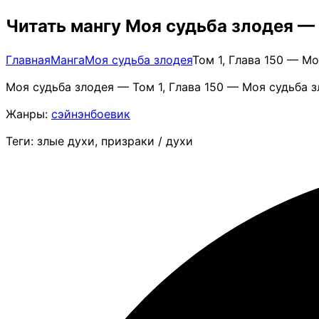
Читать мангу Моя судьба злодея — 
Главная
Манга
Моя судьба злодея
Том 1, Глава 150 — М
Моя судьба злодея — Том 1, Глава 150 — Моя судьба 
Жанры:
сэйнэн
боевик
Теги: злые духи, призраки / духи