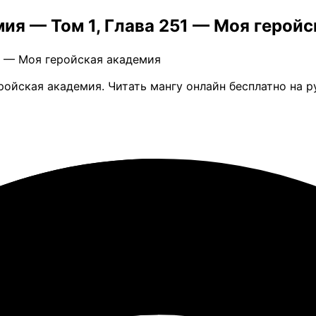
ия — Том 1, Глава 251 — Моя герой
51 — Моя геройская академия
ройская академия. Читать мангу онлайн бесплатно на 