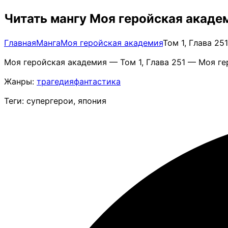
Читать мангу Моя геройская академ
Главная
Манга
Моя геройская академия
Том 1, Глава 2
Моя геройская академия — Том 1, Глава 251 — Моя ге
Жанры:
трагедия
фантастика
Теги: супергерои, япония