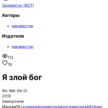
Заливатор [BOT]
Авторы
неизвестен
Издатели
неизвестен
112
19
Я злой бог
Wo Wei Xie Di
2019
Заморожен
Манхва
16+
комедия
романтика
фэнтези
исекай
#сёнен