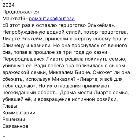
2024
Продолжается
Манхва
16+
романтика
фэнтези
«В этот раз я оставлю герцогство Эльхейма».
Непробуждённую водной силой, позор герцогства,
Лиарте Эльхейм, принесли в жертву своему брату-
близнецу и казнили. Но она проснулась от вечного
сна, попав в прошлое за три года до казни.
Переродившаяся Лиарте решила покинуть семью,
убившую её. Ради побега она сблизилась с сыном
вражеской семьи, Микаэлем Бирче. Сможет ли она
сбежать, используя Микаэля? «Лиарте, я всё для
тебя сделаю». Но их отношения принимают
неожиданный оборот... Драма мести Лиарте семье,
убившей её, и возвращение истинной хозяйки.
Главы
Комментарии
Рецензии
Связанное