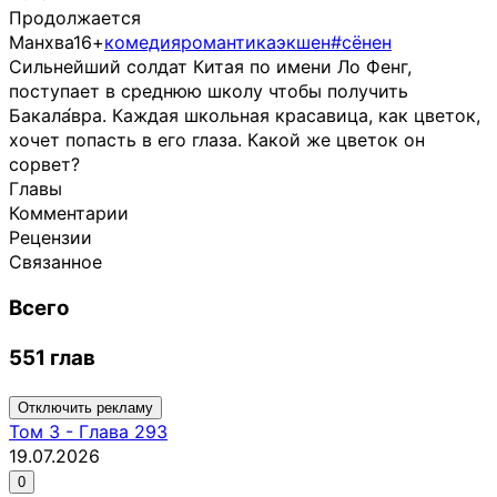
Продолжается
Манхва
16+
комедия
романтика
экшен
#сёнен
Сильнейший солдат Китая по имени Ло Фенг,
поступает в среднюю школу чтобы получить
Бакала́вра. Каждая школьная красавица, как цветок,
хочет попасть в его глаза. Какой же цветок он
сорвет?
Главы
Комментарии
Рецензии
Связанное
Всего
551 глав
Отключить рекламу
Том
3
-
Глава 293
19.07.2026
0