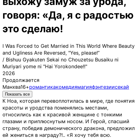
выхожу замуж за урода,
говоря: «Да, я с радостью
это сделаю!
I Was Forced to Get Married in This World Where Beauty
and Ugliness Are Reversed, "Yes, please!”
/
Bishuu Gyakuten Sekai no Chouzetsu Busaiku ni
Muriyari yome ni "Hai Yorokondee!!"
2026
Продолжается
Манхва
16+
романтика
комедия
магия
фэнтези
исекай
Показать все
К Ноа, которая перевоплотилась в мире, где понятия
красоты и уродства поменялись местами,
относились как к красивой женщине с тонкими
глазами и приплюснутым носом. И Герой, спасший
страну, победив демонического дракона, предложил
ей жениться в награду?!.. «Я хочу тебя всю.