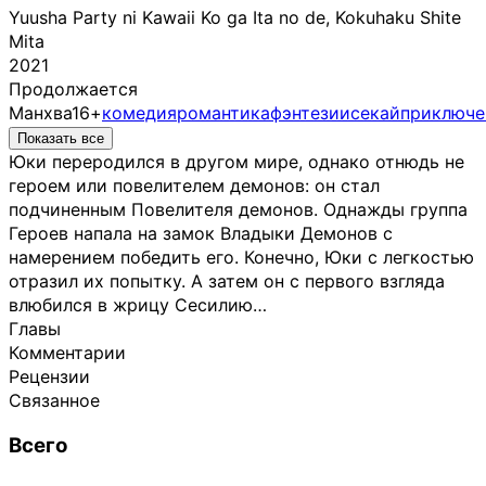
Yuusha Party ni Kawaii Ko ga Ita no de, Kokuhaku Shite
Mita
2021
Продолжается
Манхва
16+
комедия
романтика
фэнтези
исекай
приключе
Показать все
Юки переродился в другом мире, однако отнюдь не
героем или повелителем демонов: он стал
подчиненным Повелителя демонов. Однажды группа
Героев напала на замок Владыки Демонов с
намерением победить его. Конечно, Юки с легкостью
отразил их попытку. А затем он с первого взгляда
влюбился в жрицу Сесилию…
Главы
Комментарии
Рецензии
Связанное
Всего