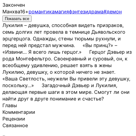
Закончен
Манхва
16+
романтика
магия
фэнтези
драма
#демон
Показать все
Лукилия – девушка, способная видеть призраков,
семь долгих лет провела в темнице Дьявольского
эрцгерцога. Однажды, стены тюрьмы рухнули, и
перед ней предстал мужчина. ᅠ «Вы принц?» –
«Извини… Я всего лишь герцог.» ᅠ Герцог Дэвьер из
рода Монтефельтро. Своенравный и суровый, он, к
всеобщему удивлению, решает взять в жены
Лукилию, девушку, о которой ничего не знает. ᅠ
«Ваша Светлость, неужели Вы привели эту девушку,
поскольку…» ᅠ Загадочный Дэвьер и Лукилия,
делающая первые шаги в этом мире. Смогут ли они
найти друг в друге понимание и счастье?
Главы
Комментарии
Рецензии
Связанное