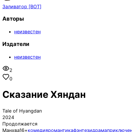
Заливатор [BOT]
Авторы
неизвестен
Издатели
неизвестен
2
0
Сказание Хяндан
Tale of Hyangdan
2024
Продолжается
Манхва
16+
комедия
романтика
фэнтези
драма
приключе