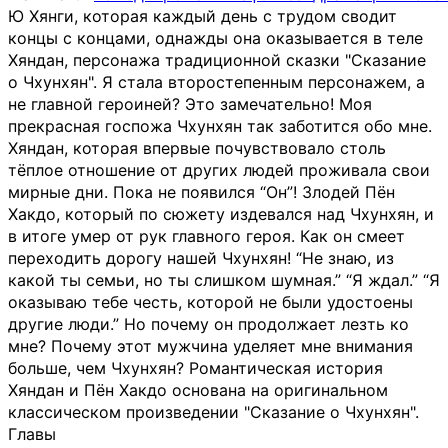
Ю Хянги, которая каждый день с трудом сводит
концы с концами, однажды она оказывается в теле
Хяндан, персонажа традиционной сказки "Сказание
о Чхунхян". Я стала второстепенным персонажем, а
не главной героиней? Это замечательно! Моя
прекрасная госпожа Чхунхян так заботится обо мне.
Хяндан, которая впервые почувствовало столь
тёплое отношение от других людей проживала свои
мирные дни. Пока не появился “Он”! Злодей Пён
Хакдо, который по сюжету издевался над Чхунхян, и
в итоге умер от рук главного героя. Как он смеет
переходить дорогу нашей Чхунхян! “Не знаю, из
какой ты семьи, но ты слишком шумная.” “Я ждал.” “Я
оказываю тебе честь, которой не были удостоены
другие люди.” Но почему он продолжает лезть ко
мне? Почему этот мужчина уделяет мне внимания
больше, чем Чхунхян? Романтическая история
Хяндан и Пён Хакдо основана на оригинальном
классическом произведении "Сказание о Чхунхян".
Главы