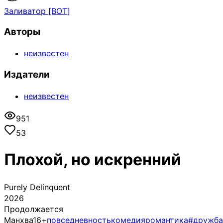
Заливатор [BOT]
Авторы
неизвестен
Издатели
неизвестен
951
53
Плохой, но искренний
Purely Delinquent
2026
Продолжается
Манхва
16+
повседневность
комедия
романтика
#дружба