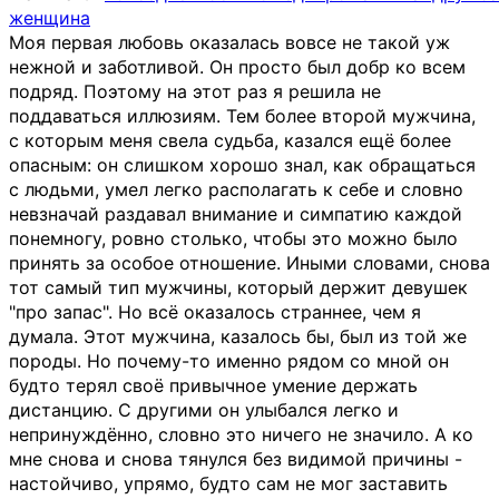
женщина
Моя первая любовь оказалась вовсе не такой уж
нежной и заботливой. Он просто был добр ко всем
подряд. Поэтому на этот раз я решила не
поддаваться иллюзиям. Тем более второй мужчина,
с которым меня свела судьба, казался ещё более
опасным: он слишком хорошо знал, как обращаться
с людьми, умел легко располагать к себе и словно
невзначай раздавал внимание и симпатию каждой
понемногу, ровно столько, чтобы это можно было
принять за особое отношение. Иными словами, снова
тот самый тип мужчины, который держит девушек
"про запас". Но всё оказалось страннее, чем я
думала. Этот мужчина, казалось бы, был из той же
породы. Но почему-то именно рядом со мной он
будто терял своё привычное умение держать
дистанцию. С другими он улыбался легко и
непринуждённо, словно это ничего не значило. А ко
мне снова и снова тянулся без видимой причины -
настойчиво, упрямо, будто сам не мог заставить