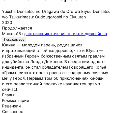
Yuusha Densetsu no Uragawa de Ore wa Eiyuu Densetsu
wo Tsukurimasu: Oudougoroshi no Eiyuutan
2020
Продолжается
Манхва
16+
фэнтези
приключения
этти
комедия
сэйнэн
Показать все
Юкина — молодой парень, родившийся
и проживающий в той же деревне, что и Юуша —
избранный Героем божественным святым граалем
для убийства Лорда Демонов. В следствии одного
инцидента, он стал обладателем Говорящего Копья
«Грэм», сила которого равна легендарному святому
мечу Героя. Первым том об приключениях юноши
и его реалистичной прокачке начинается прямо
сейчас!
Главы
Комментарии
Рецензии
Связанное